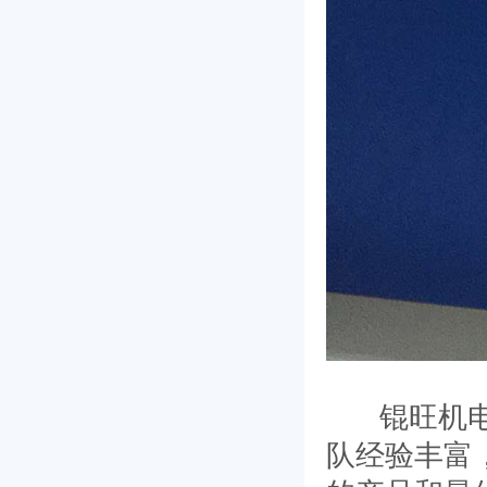
锟旺机电产
队经验丰富